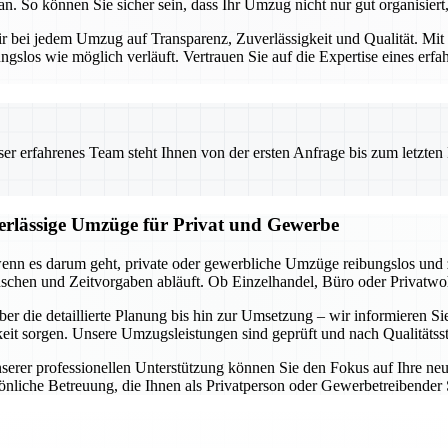
. So können Sie sicher sein, dass Ihr Umzug nicht nur gut organisiert,
 wir bei jedem Umzug auf Transparenz, Zuverlässigkeit und Qualität. Mi
ngslos wie möglich verläuft. Vertrauen Sie auf die Expertise eines er
 erfahrenes Team steht Ihnen von der ersten Anfrage bis zum letzten Ka
uverlässige Umzüge für Privat und Gewerbe
, wenn es darum geht, private oder gewerbliche Umzüge reibungslos un
schen und Zeitvorgaben abläuft. Ob Einzelhandel, Büro oder Privatwohn
r die detaillierte Planung bis hin zur Umsetzung – wir informieren Sie
keit sorgen. Unsere Umzugsleistungen sind geprüft und nach Qualitätss
serer professionellen Unterstützung können Sie den Fokus auf Ihre neu
liche Betreuung, die Ihnen als Privatperson oder Gewerbetreibender Si