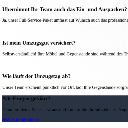
Übernimmt Ihr Team auch das Ein- und Auspacken?
Ja, unser Full-Service-Paket umfasst auf Wunsch auch das professio
Ist mein Umzugsgut versichert?
Selbstverständlich! Ihre Möbel und Gegenstände sind während des Tra
Wie läuft der Umzugstag ab?
Unser Team erscheint pünktlich vor Ort, lädt Ihre Gegenstände sorgfälti
Alle Fragen geklärt?
Dann probieren Sie es jetzt aus und fordern Sie Ihr individuelles Ang
Jetzt Anfrage starten